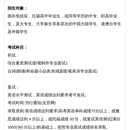
招生对象
：
面向包括应、往届高中毕业生，或同等学历的中专、职高毕业
生，及大专生、大学新生等各层次的中国大陆学生、港澳台学生
及外籍学生
考试科目
：
初试：
综合素质测试
影视制作专业面试
(
);
台词
朗诵
和命题小品表演
戏剧影视表演专业面试
(
)
(
)
复试：
英语水平测试，英语成绩达到要求者可免试。
考试时间
另行通知
见官网
:
(
)
录取原则
英语成绩达到要求
高考英语单科成绩
分以上，或雅
:
(
75
思成绩达到
分以上，或托福成绩
分，或复试英语测试
满分
4
50
[
分
分以上
的基础上，按照专业面试成绩排名录取。
100
]60
)