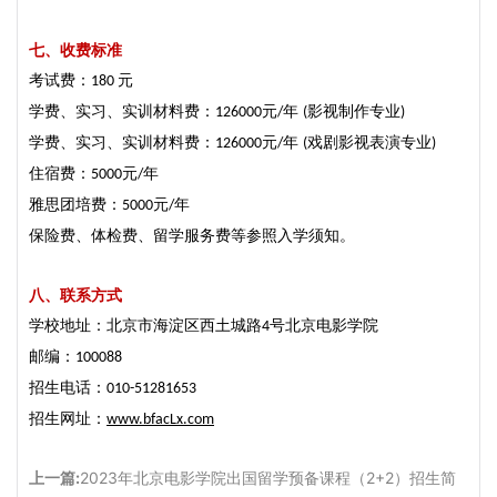
七、
收费标准
考试费：
元
180
学费、实习、实训材料费：
元
年
影视制作专业
126000
/
(
)
学费、实习、实训材料费：
元
年
戏剧影视表演专业
126000
/
(
)
住宿费：
元
年
5000
/
雅思团培费：
元
年
5000
/
保险费、体检费、留学服务费等参照入学须知。
八、
联系
方式
学校地址：北京市海淀区西土城路
号北京电影学院
4
邮编：
100088
招生电话：
010-51281653
招生网址：
www.bfacLx.com
上一篇:
2023年北京电影学院出国留学预备课程（2+2）招生简