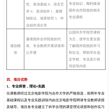
专业知识，顺利接读
究、表演基础
、语言艺
II
国外合作院校的相关
术
、表演创作
、麦斯
II
I
专业课程
纳技法、场景研究
、毕
1
业
创作演出等
以国外升学指导课程
邀请国外合作院校的代
为主，使学生更全面
规划模
表、专业教师开展讲座和
了解国外院校的学习
块
公开课
和生活。帮助学生选
定学校、专业及行前
培训等内容
四、
项目优势
、
专业师资，理论
实践
1
+
任课教师经过北京电影学院与合作大学的严格筛选，前两年专业
基础课程以及专业实践训练均由北京电影学院聘请专业教师讲授
及辅导。项目各专业建立了科学合理的课堂理论讲授和创作实习