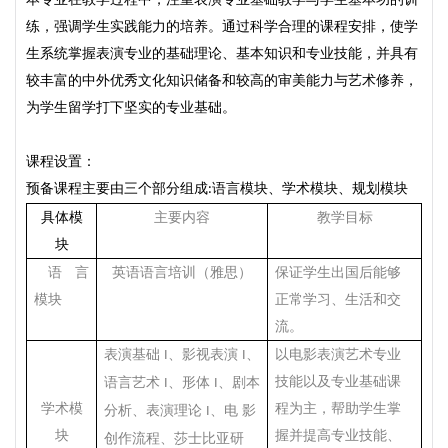
练，强调学生实践能力的培养。通过科学合理的课程安排，使学
生系统掌握表演专业的基础理论、基本知识和专业技能，并具有
较丰富的中外优秀文化知识储备和较高的审美能力与艺术修养，
为学生留学打下坚实的专业基础。
课程设置：
预备课程主要由三个部分组成
语言模块、学术模块、规划模块
:
具体模
主要内容
教学目标
块
语言
英语语言培训（雅思）
保证学生出国后能够
模块
正常学习、生活和交
流。
表演基础
、影视表演
、
以电影表演艺术专业
I
I
技能以及专业基础课
语言艺术
、形体
、剧本
I
I
学术模
程为主，帮助学生掌
分析、表演理论
、电 影
I
块
握并提高专业技能、
创作流程、莎士比亚研